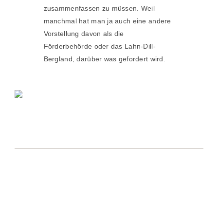
zusammenfassen zu müssen. Weil
manchmal hat man ja auch eine andere
Vorstellung davon als die
Förderbehörde oder das Lahn-Dill-
Bergland, darüber was gefordert wird.
POSTANSCHRIFT
Region Lahn-Dill-Bergland e. V.
Geschäftsstelle
Herborner Straße 1
35080 Bad Endbach