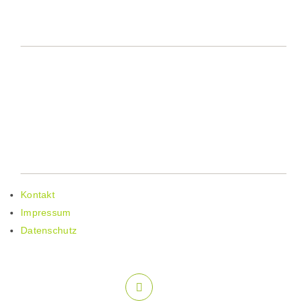
KONTAKTDATEN
Telefon: 02776 801-17
E-Mail: regionalmanagement@lahn-dill-bergland.de
Web: www.lahn-dill-bergland.de
WEITERE LINKS
Kontakt
Impressum
Datenschutz